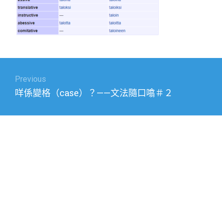
Post
navigation
Previous
Previous
咩係變格（case）？——文法隨口噏＃２
post: