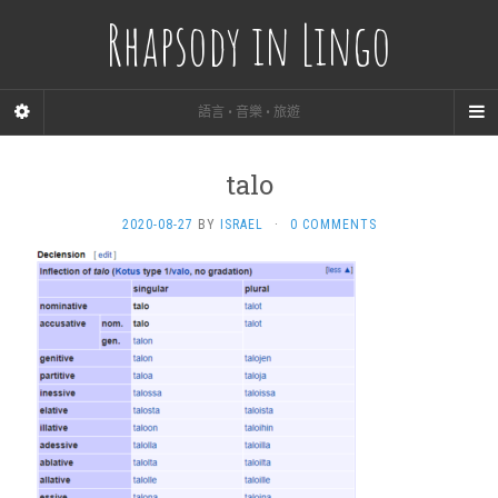
Rhapsody in Lingo
語言 • 音樂 • 旅遊
talo
2020-08-27
BY
ISRAEL
·
0 COMMENTS