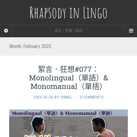
Rhapsody in Lingo
語言 • 音樂 • 旅遊
Month:
February 2025
絮言．狂想#077：
Monolingual（單語）&
Monomanual（單捂）
2025-02-28
BY
ISRAEL
·
0 COMMENTS