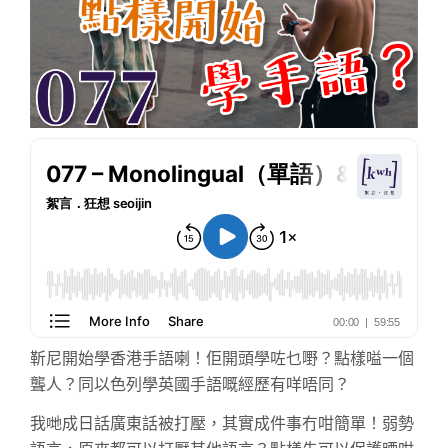
靳尼開始學香港手語喇！佢開頭學咗乜嘢？點樣嗌一個
聾人？同以色列學英國手語嘅經歷有咩唔同？
我哋成日話廣東話被打壓，其實成件事冇咁簡單！弱勢