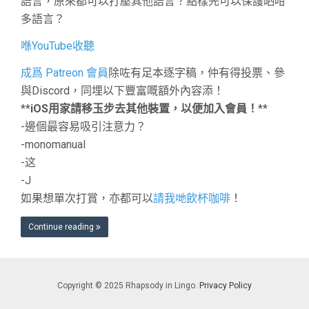
語言，原來都可以打壓其他語言？點樣先可以保護晒咁
多語言？
喺YouTube收聽
成爲 Patreon 會員
除咗有足本逐字稿，仲有得投票、參
與Discord，同埋以下豐富嘅額外內容添！
**
iOS用家請移玉步去其他裝置，以便加入會員！
**
-邊個最容易吸引注意力？
-monomanual
-这
-J
如果想單次打賞，亦都可以
請我哋飲杯咖啡
！
Continue reading
Copyright © 2025 Rhapsody in Lingo.
Privacy Policy