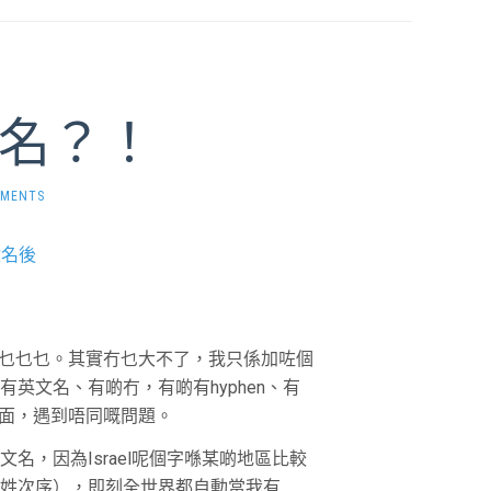
名？！
MMENTS
乜乜乜。其實冇乜大不了，我只係加咗個
有英文名、有啲冇，有啲有hyphen、有
方面，遇到唔同嘅問題。
英文名，因為Israel呢個字喺某啲地區比較
（名、姓次序），即刻全世界都自動當我有