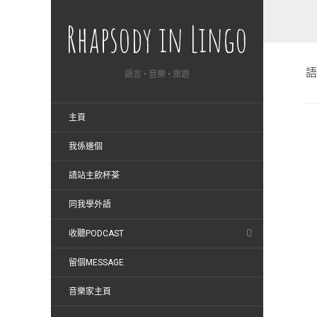
Rhapsody in Lingo
語
語言 • 音樂 • 旅遊
主頁
我係邊個
請站主飲杯茶
同我學外語
收聽PODCAST
留個MESSAGE
音樂家主頁