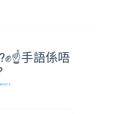
?✊☝️手語係唔
？
MMENTS