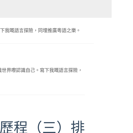
下我嘅語言探險，同埋推廣粵語之樂。
識世界嚟認識自己。寫下我嘅語言探險，
歷程（三）排