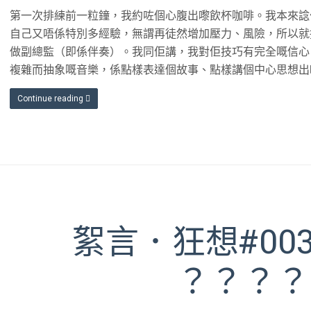
第一次排練前一粒鐘，我約咗個心腹出嚟飲杯咖啡。我本來諗
自己又唔係特別多經驗，無謂再徒然增加壓力、風險，所以就
做副總監（即係伴奏）。我同佢講，我對佢技巧有完全嘅信心
複雜而抽象嘅音樂，係點樣表達個故事、點樣講個中心思想出
Continue reading
絮言．狂想#00
？？？？