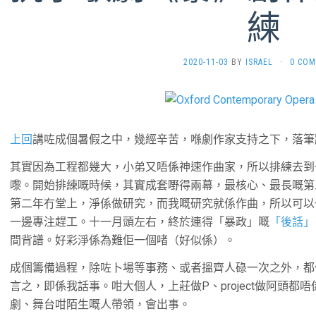
練
2020-11-03
BY
ISRAEL
·
0 CO
上回
講咗成個暑假之中，幾經辛苦，喺劇作家支持之下，落筆
其實因為工程都幾大，小弟又唔係神速作曲家，所以排練去到
嚟。開始排練嘅時候，其實成套嘢得兩幕，最核心、最長嘅第
第二年冇堂上，淨係做研究，而我嘅研究就係作曲，所以可以
一邊專注趕工。十一月頭左右，終於連得「暴政」嘅
「後話」
間背譜。好彩淨係為難佢一個啫（好似係）。
成個籌備過程，除咗卜場等事務、或者搵齊人碌一次之外，都
言之，即係我話事。咁大個人，上莊做P、project做阿頭
劇、舞台咁陌生嘅人帶領，會出事。