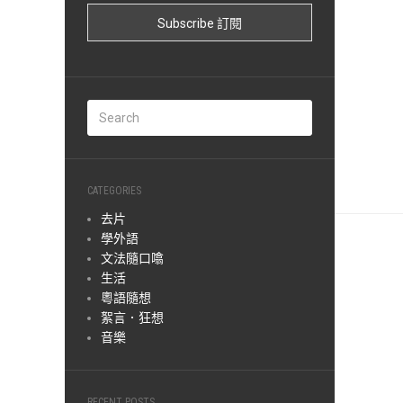
CATEGORIES
去片
學外語
文法隨口噏
生活
粵語隨想
絮言．狂想
音樂
RECENT POSTS