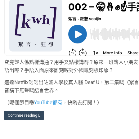
究竟聾人係點樣溝通？用手又點樣講嘢？原來一班聾人小朋友
語出嚟？手語入面原來雕刻咗對外國嘅刻板印象？
適逢Netflix啱啱出咗聾人學校真人騷 Deaf U，第二集
音講下無聲嘅語言世界。
（呢個節目喺
YouTube都有
，快啲去訂閱！）
Continue reading