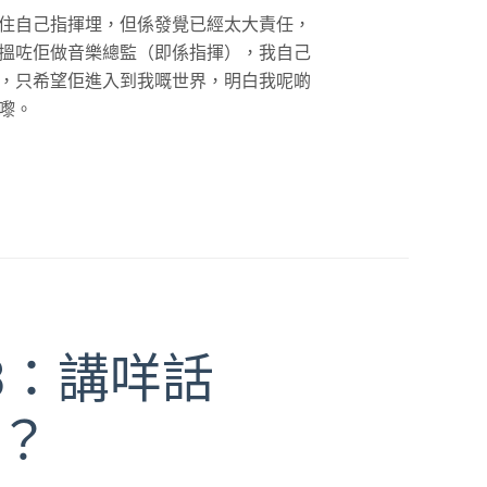
住自己指揮埋，但係發覺已經太大責任，
搵咗佢做音樂總監（即係指揮），我自己
，只希望佢進入到我嘅世界，明白我呢啲
嚟。
3：講咩話
？