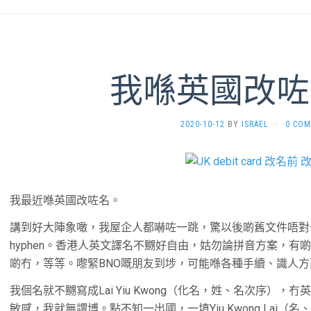
我喺英國改咗
2020-10-12
BY
ISRAEL
·
0 CO
我最近喺英國改咗名。
講到好大陣象噉，我屋企人都嚇咗一跳，驚以後啲舊文件唔對
hyphen。香港人英文譯名不嬲好自由，姑勿論拼音方案，有啲
啲冇，等等。嚟緊BNO嘅朋友到埗，可能喺各種手續、識人
我個名就不嬲寫成Lai Yiu Kwong（化名，姓、名次序），冇
敏感，我就無謂博。點不知一出國，一填Yiu Kwong Lai