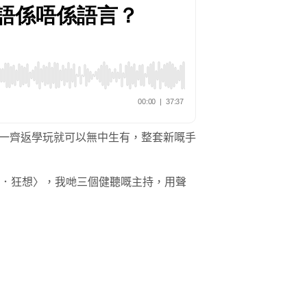
一齊返學玩就可以無中生有，整套新嘅手
嘅〈絮言．狂想〉，我哋三個健聽嘅主持，用聲