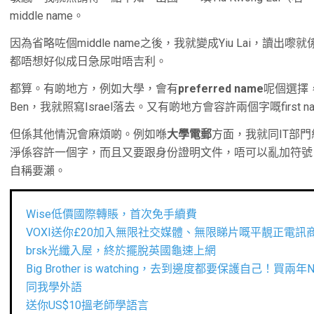
middle name。
因為省略咗個middle name之後，我就變成Yiu Lai，讀
都唔想好似成日急尿咁唔吉利。
都算。有啲地方，例如大學，會有
preferred name
呢個選擇，
Ben，我就照寫Israel落去。又有啲地方會容許兩個字嘅first n
但係其他情況會麻煩啲。例如喺
大學電郵
方面，我就同IT部
淨係容許一個字，而且又要跟身份證明文件，唔可以亂加符號
自稱要瀨。
Wise低價國際轉賬，首次免手續費
VOXI送你£20加入無限社交媒體、無限睇片嘅平靚正電訊
brsk光纖入屋，終於擺脫英國龜速上網
Big Brother is watching，去到邊度都要保護自己！買兩
同我學外語
送你US$10搵老師學語言