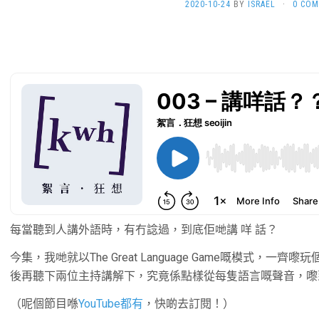
2020-10-24
BY
ISRAEL
·
0 CO
每當聽到人講外語時，有冇諗過，到底佢哋講 咩 話？
今集，我哋就以The Great Language Game嘅模式，
後再聽下兩位主持講解下，究竟係點樣從每隻語言嘅聲音，嚟
（呢個節目喺
YouTube都有
，快啲去訂閱！）