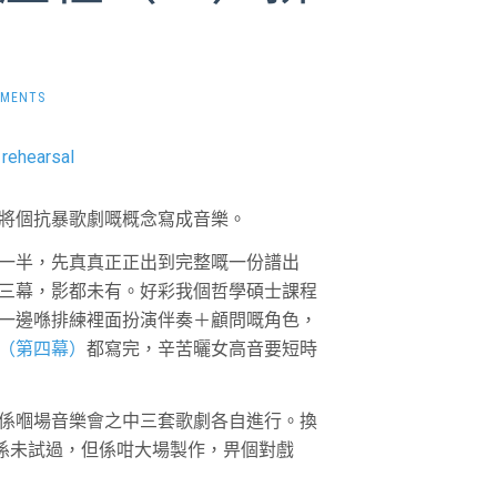
MMENTS
將個抗暴歌劇嘅概念寫成音樂。
一半，先真真正正出到完整嘅一份譜出
三幕，影都未有。好彩我個哲學碩士課程
一邊喺排練裡面扮演伴奏＋顧問嘅角色，
（第四幕）
都寫完，辛苦曬女高音要短時
係嗰場音樂會之中三套歌劇各自進行。換
都唔係未試過，但係咁大場製作，畀個對戲