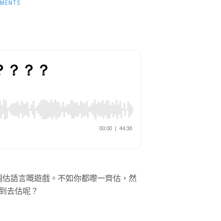
MMENTS
一齊嚟玩個估語言嘅遊戲。不如你都嚟一齊估，然
到去估呢？