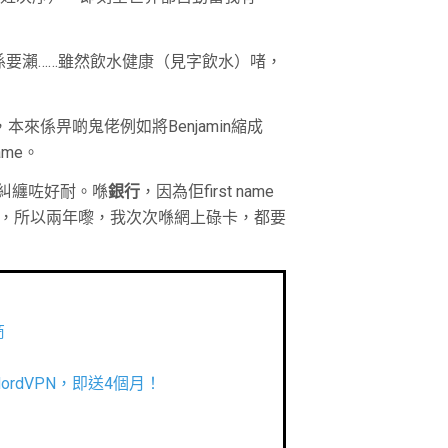
出嚟就係要瀨……雖然飲水健康（見字飲水）啫，
本來係畀啲鬼佬例如將Benjamin縮成
ame。
門糾纏咗好耐。喺
銀行
，因為佢first name
，所以兩年嚟，我次次喺網上碌卡，都要
商
年NordVPN，即送4個月！